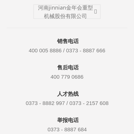
河南jinnian金年会重型
机械股份有限公司
销售电话
400 005 8886 / 0373 - 8887 666
售后电话
400 779 0686
人才热线
0373 - 8882 997 / 0373 - 2157 608
举报电话
0373 - 8887 684