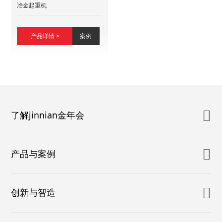
冶金起重机
产品详情 >
案例
了解jinnian金年会
产品与案例
创新与智造