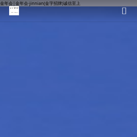
金年会|金年会·jinnian(金字招牌)诚信至上